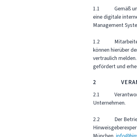
1.1 Gemäß unsere
eine digitale inter
Management Syst
1.2 Mitarbeitende
können hierüber de
vertraulich melden
gefördert und erhe
2 VERANTW
2.1 Verantwortlic
Unternehmen.
2.2 Der Betrieb de
Hinweisgeberexpert
München,
info@hin