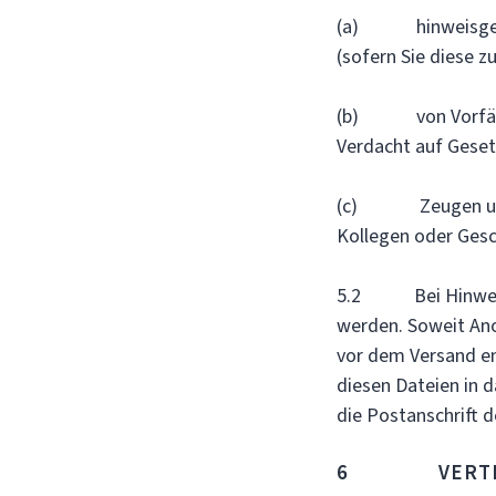
(a) hinweisgebend
(sofern Sie diese z
(b) von Vorfällen
Verdacht auf Gese
(c) Zeugen und/od
Kollegen oder Gesc
5.2 Bei Hinweisa
werden. Soweit An
vor dem Versand ent
diesen Dateien in 
die Postanschrift 
6 VERTRAU