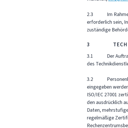
2.3 Im Rahmen de
erforderlich sein, 
zuständige Behörde
3 TECHNISC
3.1 Der Auftragsv
des Technikdienstl
3.2 Personenbezo
eingegeben werden,
ISO/IEC 27001 zerti
den ausdrücklich a
Daten, mehrstufig
regelmäßige Zertifi
Rechenzentrumsbetr