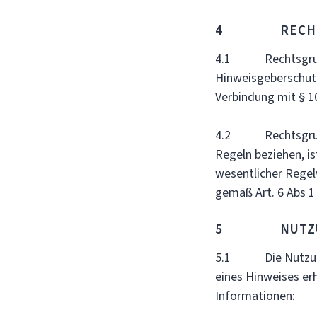
4 RECHTS
4.1 Rechtsgrundla
Hinweisgeberschutzg
Verbindung mit § 1
4.2 Rechtsgrundla
Regeln beziehen, i
wesentlicher Rege
gemäß Art. 6 Abs 1
5 NUTZUNG 
5.1 Die Nutzung d
eines Hinweises e
Informationen: