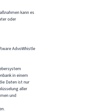
aßnahmen kann es
ater oder
ftware AdvoWhistle
ebersystem
enbank in einem
ie Daten ist nur
lüsselung aller
ahmen und
en.